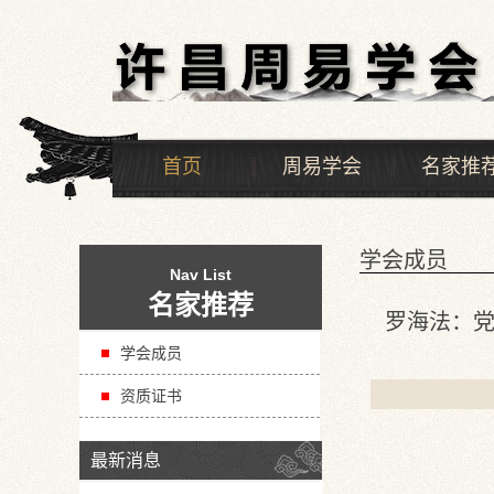
首页
周易学会
名家推
学会成员
Nav List
名家推荐
罗海法：
学会成员
资质证书
最新消息